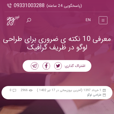
09331003288
(پاسخگویی 24 ساعته)
EN
معرفی 10 نکته ی ضروری برای طراحی
لوگو در ظریف گرافیک
اشتراک گذاری:
1 خرداد 1397
(آخرین بروزرسانی در 17 تیر 1402 )
2966
0
طراحی لوگو