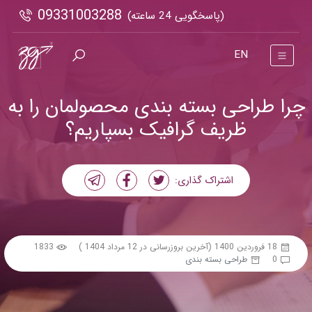
09331003288
(پاسخگویی 24 ساعته)
EN
چرا طراحی بسته بندی محصولمان را به
ظریف گرافیک بسپاریم؟
اشتراک گذاری:
18 فروردین 1400
(آخرین بروزرسانی در 12 مرداد 1404 )
1833
0
طراحی بسته بندی