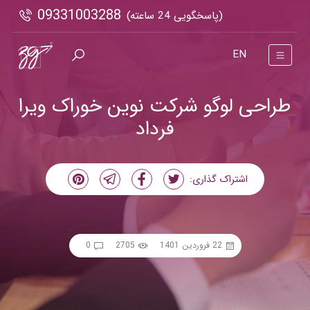
09331003288
(پاسخگویی 24 ساعته)
EN
طراحی لوگو شرکت نوین خوراک ویرا
فرداد
اشتراک گذاری:
22 فروردین 1401
2705
0