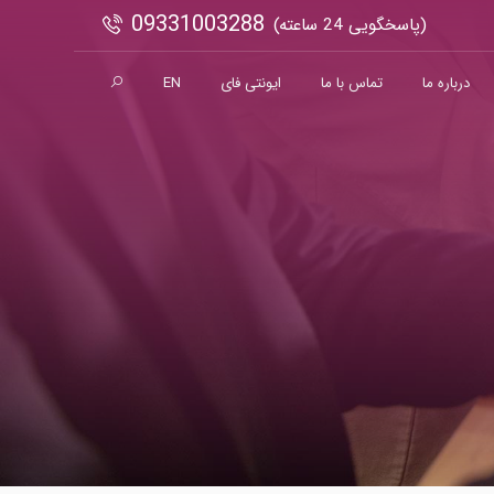
09331003288
(پاسخگویی 24 ساعته)
درباره ما
تماس با ما
ایونتی فای
EN