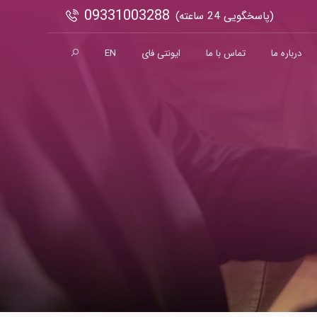
09331003288
(پاسخگویی 24 ساعته)
درباره ما
تماس با ما
ایونتی فای
EN