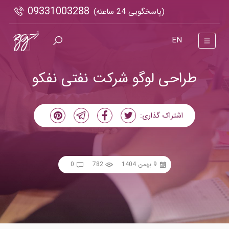
09331003288
(پاسخگویی 24 ساعته)
EN
طراحی لوگو شرکت نفتی نفکو
اشتراک گذاری:
9 بهمن 1404
782
0