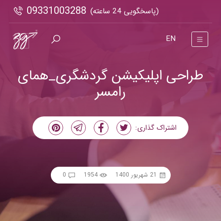
09331003288
(پاسخگویی 24 ساعته)
EN
طراحی اپلیکیشن گردشگری_همای
رامسر
اشتراک گذاری:
21 شهریور 1400
1954
0