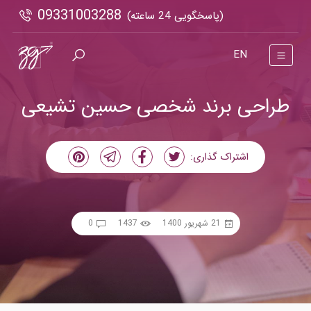
09331003288
(پاسخگویی 24 ساعته)
EN
طراحی برند شخصی حسین تشیعی
اشتراک گذاری:
21 شهریور 1400
1437
0