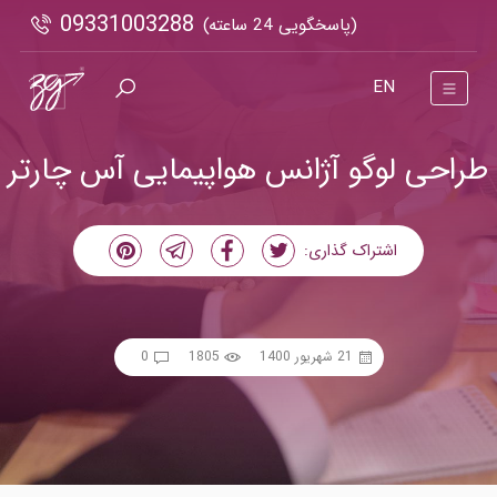
09331003288
(پاسخگویی 24 ساعته)
EN
طراحی لوگو آژانس هواپیمایی آس چارتر
اشتراک گذاری:
21 شهریور 1400
1805
0