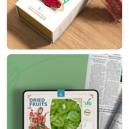
طراحی بسته بندی پک هدیه زعفران Divine Saffron - آمریکا