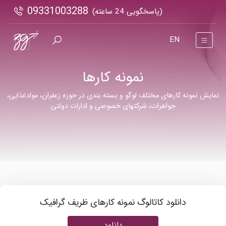
09331003288
(پاسخگویی 24 ساعته)
EN
نمونه کارها
نمایش نمونه کارهای مختلف لوگو و بسته بندی در حوزه زعفران، موادغذایی،
جواهرات، شرکتهای خصوصی و ادارات دولتی
دانلود کاتالوگ نمونه کارهای ظریف گرافیک
دانلود