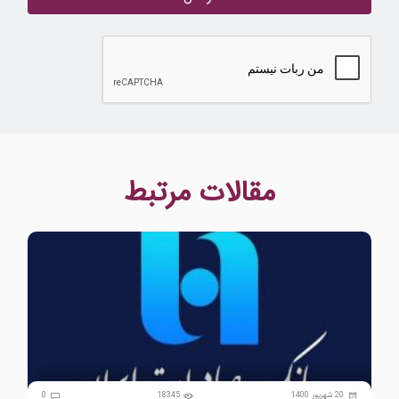
مقالات مرتبط
0
20 شهریور 1400
18345
0