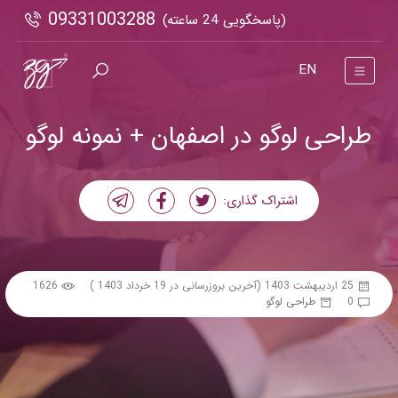
09331003288
(پاسخگویی 24 ساعته)
EN
طراحی لوگو در اصفهان + نمونه لوگو
اشتراک گذاری:
25 اردیبهشت 1403
(آخرین بروزرسانی در 19 خرداد 1403 )
1626
0
طراحی لوگو