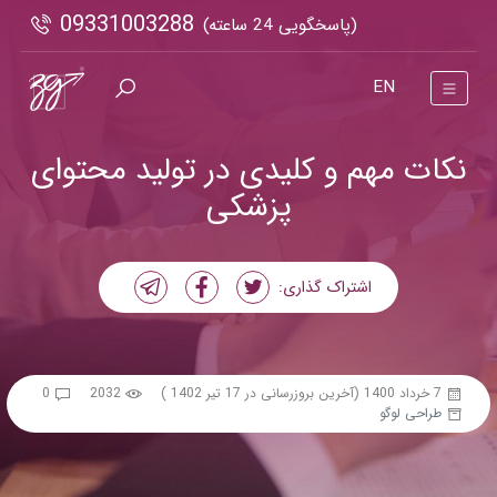
09331003288
(پاسخگویی 24 ساعته)
EN
نکات مهم و کلیدی در تولید محتوای
پزشکی
اشتراک گذاری:
7 خرداد 1400
(آخرین بروزرسانی در 17 تیر 1402 )
2032
0
طراحی لوگو