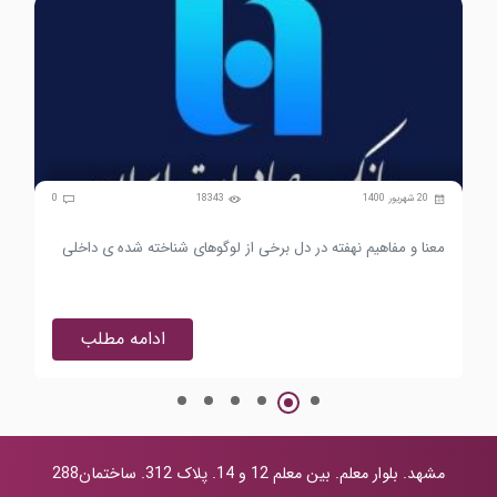
0
20 شهریور 1400
18343
0
معنا و مفاهیم نهفته در دل برخی از لوگوهای شناخته شده ی داخلی
تفس
ادامه مطلب
مشهد. بلوار معلم. بین معلم 12 و 14. پلاک 312. ساختمان288