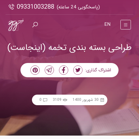
09331003288
(پاسخگویی 24 ساعته)
EN
طراحی بسته بندی تخمه (اینجاست)
اشتراک گذاری:
30 شهریور 1400
3109
0