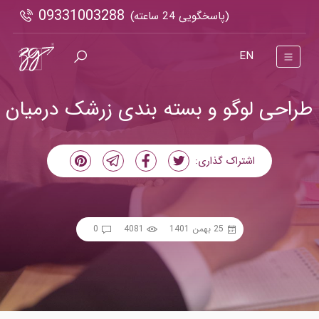
09331003288
(پاسخگویی 24 ساعته)
EN
طراحی لوگو و بسته بندی زرشک درمیان
اشتراک گذاری:
25 بهمن 1401
4081
0