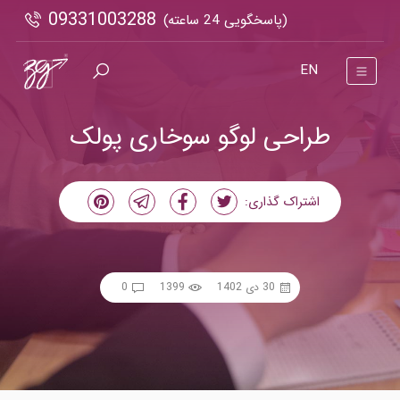
09331003288
(پاسخگویی 24 ساعته)
EN
طراحی لوگو سوخاری پولک
اشتراک گذاری:
30 دی 1402
1399
0