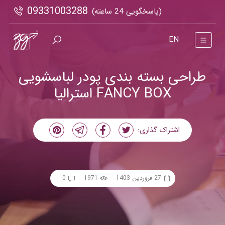
09331003288
(پاسخگویی 24 ساعته)
EN
طراحی بسته بندی پودر لباسشویی
FANCY BOX استرالیا
اشتراک گذاری:
27 فروردین 1403
1971
0