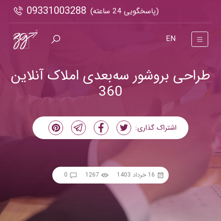
09331003288
(پاسخگویی 24 ساعته)
EN
طراحی بروشور سه‌بعدی املاک آنلاین
360
اشتراک گذاری:
16 خرداد 1403
1267
0