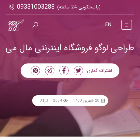
09331003288
(پاسخگویی 24 ساعته)
EN
طراحی لوگو فروشگاه اینترنتی مال می
اشتراک گذاری:
20 شهریور 1400
2084
0