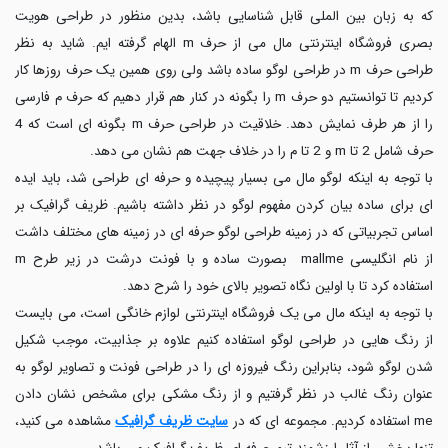
که به زبان بین الملی قابل شناسایی باشد، بدین منظور در طراحی هویت
بصری فروشگاه اینترنتی مال می از حرف m الهام گرفته ایم. شاید به نظر
طراحی حرف m در طراحی لوگو ساده باشد ولی روی همین یک حرف روزها کار
کردیم تا توانستیم دو حرف m را بگونه در کنار هم قرار دهیم که حرف م فارسی
را از هر طرف نمایش دهد. خلاقیت در طراحی حرف m بگونه ای است که 4
حرف شامل 2 تا m و 2 تا م را در خلاف جهت هم نشان می دهد.
با توجه به اینکه لوگو مال می بسیار پیچیده و حرفه ای طراحی شد، باید ایده
ای برای ساده بیان کردن مفهوم لوگو در نظر داشته باشیم. ظریف گرافیک بر
اساس تجربیاتی که در زمینه طراحی لوگو حرفه ای در زمینه های مختلف داشت
از نام انگلیسی mallme بصورت ساده و با فونت درشت در زیر طرح m
استفاده کرد تا با اولین نگاه تصویر بالای خود را شرح دهد.
با توجه به اینکه مال می یک فروشگاه اینترنتی لوازم خانگی است، می بایست
از رنگ هایی در طراحی لوگو استفاده کنیم علاوه بر جذابیت، موجب شکیل
شدن لوگو شود، بنابراین رنگ فیروزه ای را در طراحی فونت و تصاویر لوگو به
عنوان رنگ غالب در نظر گرفتیم و از رنگ مشکی برای مشخص نشان دادن
me استفاده کردیم. مجموعه ای که در
سایت ظریف گرافیک
مشاهده می کنید،