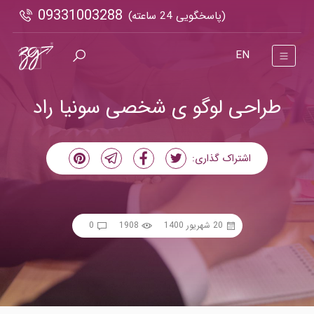
09331003288
(پاسخگویی 24 ساعته)
EN
طراحی لوگو ی شخصی سونیا راد
اشتراک گذاری:
20 شهریور 1400
1908
0