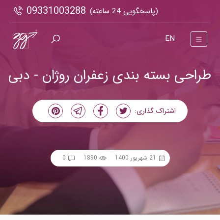
09331003288
(پاسخگویی 24 ساعته)
EN
طراحی بسته بندی زعفران روژان - دبی
اشتراک گذاری:
21 شهریور 1400
1890
0