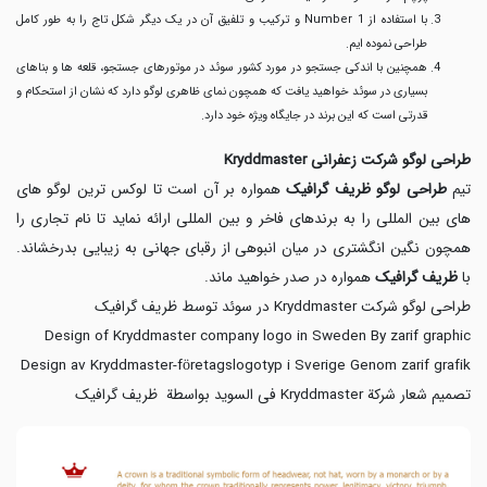
با استفاده از Number 1 و ترکیب و تلفیق آن در یک دیگر شکل تاج را به طور کامل
طراحی نموده ایم.
همچنین با اندکی جستجو در مورد کشور سوئد در موتورهای جستجو، قلعه ها و بناهای
بسیاری در سوئد خواهید یافت که همچون نمای ظاهری لوگو دارد که نشان از استحکام و
قدرتی است که این برند در جایگاه ویژه خود دارد.
طراحی لوگو شرکت زعفرانی Kryddmaster
تیم
طراحی لوگو ظریف گرافیک
همواره بر آن است تا لوکس ترین لوگو های
های بین المللی را به برندهای فاخر و بین المللی ارائه نماید تا نام تجاری را
همچون نگین انگشتری در میان انبوهی از رقبای جهانی به زیبایی بدرخشاند.
با
ظریف گرافیک
همواره در صدر خواهید ماند.
طراحی لوگو شرکت Kryddmaster در سوئد توسط ظریف گرافیک
Design of Kryddmaster company logo in Sweden By zarif graphic
Design av Kryddmaster-företagslogotyp i Sverige Genom zarif grafik
تصمیم شعار شرکة Kryddmaster فی السوید بواسطة ظریف گرافیک