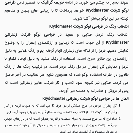
سوئد بسیار به چشم می خورد. در ادامه
ظریف گرافیک
به تفسیر کامل
طراحی
لوگو شرکت Kryddmaster
خواهد پرداخت تا با زیبایی های پنهان و مفاهیم
نهفته در این لوگو بیشتر آشنا شوید.
انتخاب رنگ در طراحی لوگو شرکت Kryddmaster
انتخاب رنگ قرمز، طلایی و سفید در
طراحی لوگو شرکت زعفرانی
Kryddmaster
از آن جهت است که زیبایی و ارزشمندی زعفران را به وضوح
نمایش دهیم. قرمز را از کلاله های زعفران الهام گرفته ایم و رنگ طلایی به دلیل
ارزشمندی این طلای سرخ است. استفاده از رنگ سفید به دلیل ایجاد تضاو با
قرمز و نمایش گل زعفران در دل رنگ قرمز است. در ترکیب رنگ ها، از رنگ
طلایی در اطراف استفاده لوگو شده که همچون نتایج هر فعالیت در آخر حاصل
می گردد، طلایی نیز نتیجه سود کسب و کار شرکت هایی زعفرانی است که
پس از فروش و صادرات به دست می آورند.
المان ها در طراحی لوگو شرکت زعفرانی Kryddmaster
گل زعفران موجود در طرح متشکل از دو حرف K می اشد که به صورت قرینه در کنار
یگدیگر قرار گرفته اند . از انشعاب و ادامه حروف ساختار گل زعفران را به وجود آورده ایم.
نماد تاج که در طرح میبینید به منزله سلطنت و قدرت زعفران است که در بازارهای جهانی
جایگاه ارزشمند و ویژه ای را در میان کالاهای پر طرفدار صادراتی از آن خود نموده است و
پرچم دار محصولات گرانقیمت صادراتی است.