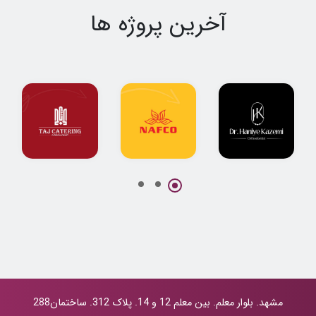
آخرین پروژه ها
پروژه جامع
طراحی لوگو
طراحی لوگو
طراحی لوگو و
شرکت نفتی نفکو
کترینگ تاج
هویت بصری دکتر
حانیه کاظمی
مشهد. بلوار معلم. بین معلم 12 و 14. پلاک 312. ساختمان288