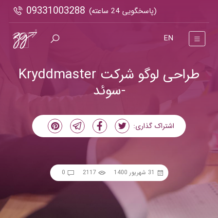
09331003288
(پاسخگویی 24 ساعته)
EN
طراحی لوگو شرکت Kryddmaster
-سوئد
اشتراک گذاری:
31 شهریور 1400
2117
0