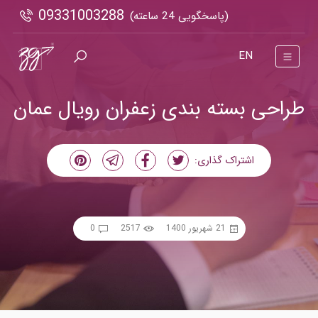
09331003288
(پاسخگویی 24 ساعته)
EN
طراحی بسته بندی زعفران رویال عمان
اشتراک گذاری:
21 شهریور 1400
2517
0