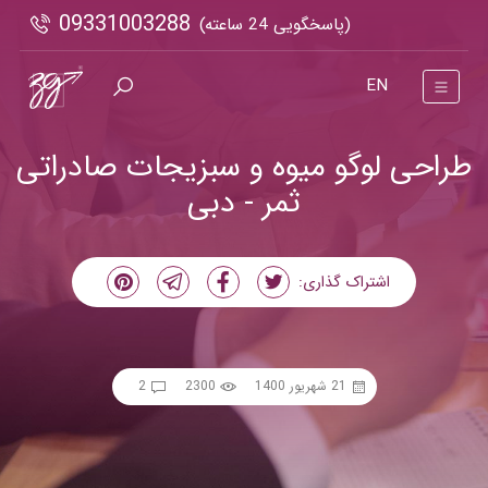
09331003288
(پاسخگویی 24 ساعته)
EN
طراحی لوگو میوه و سبزیجات صادراتی
ثمر - دبی
اشتراک گذاری:
21 شهریور 1400
2300
2