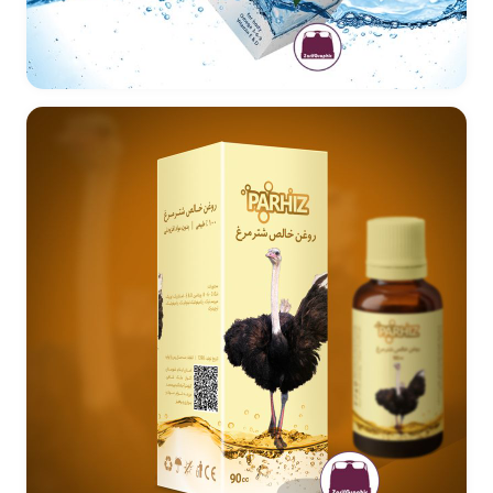
بسته بندی صابون سی سخت -کهکیلویه و بویر احمد