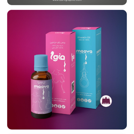
طراحی بسته بندی کوئ ی ن سافرون (زعفران)
طراحی بسته بندی روغن زالو خراطین شرکت ماوا