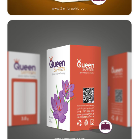
طراحی بسته بندی روغن شترمرغ پرهیز - ایلام