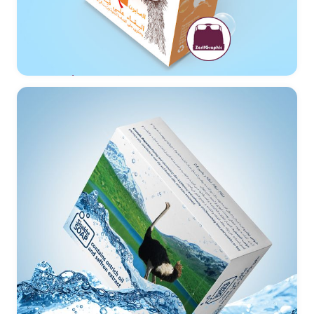
طراحی بسته بندی صابون شترمرغ زعفرانی مأوا