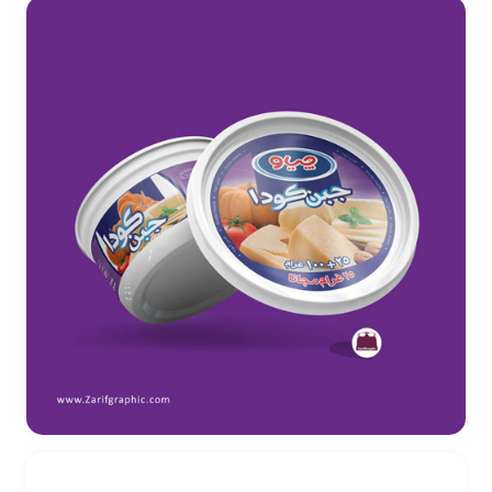
طراحی بسته بندی پنیر گودا_ کارخانه چیاو عراق