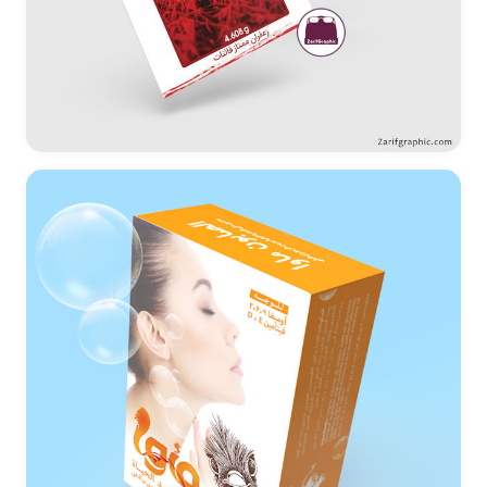
طراحی بسته بندی زعفران-آوین زعفران