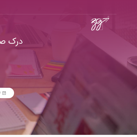
درک صح
20