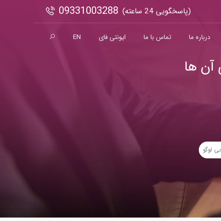
09331003288
(پاسخگویی 24 ساعته)
درباره ما
تماس با ما
ایونتی فای
EN
آن ها
ی لوگو