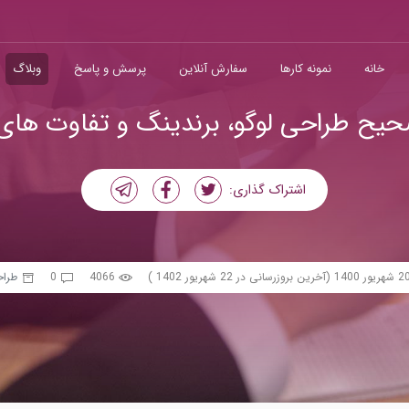
خانه
نمونه کارها
سفارش آنلاین
پرسش و پاسخ
وبلاگ
یح طراحی لوگو، برندینگ و تفاوت های 
اشتراک گذاری:
 شهریور 1400
(آخرین بروزرسانی در 22 شهریور 1402 )
4066
0
طراح