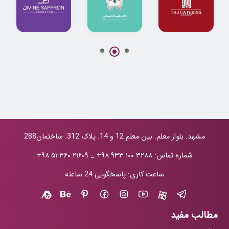
طراحی لوگو
طراحی لوگو دندان
طراحی هویت
کترینگ تاج
پزشکی دکتر
بصری برندDivine
داغستانی
Saffron
مشهد. بلوار معلم. بین معلم 12 و 14. پلاک 312. ساختمان288
شماره تماس:
+۹۸ ۹۳۳ ۱۰۰ ۳۲۸۸
_
+۹۸ ۵۱ ۳۶۰ ۲۱۶۰۹
ساعت کاری: پاسخگویی 24 ساعته
مطالب مفید