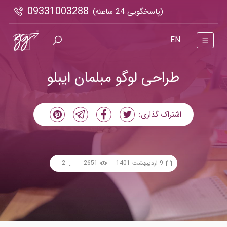
09331003288
(پاسخگویی 24 ساعته)
EN
طراحی لوگو مبلمان ایبلو
اشتراک گذاری:
9 اردیبهشت 1401
2651
2