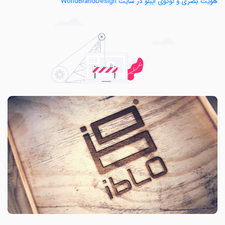
هویت بصری و لوگوی ایبلو در سایت WorldBrandDesign