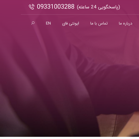
09331003288
(پاسخگویی 24 ساعته)
درباره ما
تماس با ما
ایونتی فای
EN