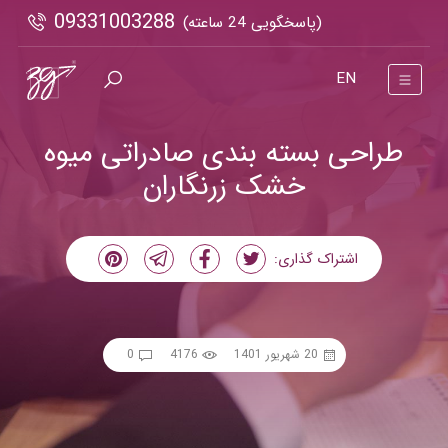
09331003288
(پاسخگویی 24 ساعته)
EN
طراحی بسته بندی صادراتی میوه
خشک زرنگاران
اشتراک گذاری:
20 شهریور 1401
4176
0