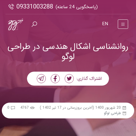
09331003288
(پاسخگویی 24 ساعته)
EN
روانشناسی اشکال هندسی در طراحی
لوگو
اشتراک گذاری:
20 شهریور 1400
(آخرین بروزرسانی در 17 تیر 1402 )
4767
0
طراحی لوگو