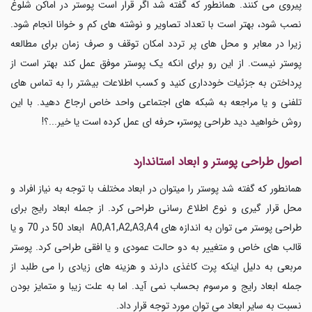
پیروی می کنند. همانطور که گفته شد اگر قرار است پوستر در اماکن شلوغ
نصب شود، بهتر است با تعداد تصاویر و نوشته های کم و خوانا انجام شود.
زیرا در معابر و محل های پر تردد امکان توقف و صرف زمان برای مطالعه
پوستر نیست. از این رو برای انکه یک پوستر موفق عمل کند بهتر است از
پرداختن به جزئیات خودداری کنید و کسب اطلاعات بیشتر را به تماس های
تلفنی و یا مراجعه به شبکه های اجتماعی واحد خاص ارجاع دهید. با این
روش خواهید دید طراحی پوستر
،
حرفه ای عمل کرده است یا خیر...؟!
اصول طراحی پوستر و ابعاد استاندارد
همانطور که گفته شد پوستر را میتوان در ابعاد مختلف با توجه به نیاز افراد و
محل قرار گیری و نوع اطلاع رسانی طراحی کرد. از جمله ابعاد رایج برای
طراحی پوستر می توان به اندازه های
A0,A1,A2,A3,A4
ابعاد 50 در 70 و یا
قالب های خاص و متغییر به دو حالت عمودی و یا افقی طراحی کرد. پوستر
مربعی به دلیل اینکه پرت کاغذی دارند و هزینه های زیادی را می طلبد از
جمله ابعاد رایج و مرسوم بحساب نمی آید. اما به علت زیبا و متمایز بودن
نسبت به سایر ابعاد می توان مورد توجه قرار داد.