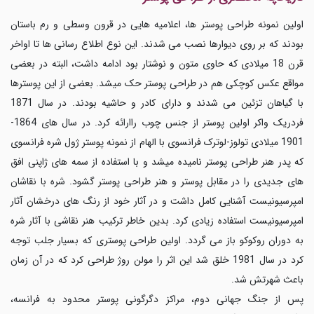
اولین نمونه طراحی پوستر ها، اعلامیه هایی در قرون وسطی و رم باستان
بودند که بر روی دیوارها نصب می شدند. این نوع اطلاع رسانی ها تا اواخر
قرن 18 میلادی که حاوی متون و نوشتار بود ادامه داشت، البته در بعضی
مواقع عکس کوچکی هم در طراحی پوستر حک میشد. بعضی از این پوسترها
با گیاهان تزئین می شدند و دارای کادر و حاشیه بودند. در سال 1871
فردریک واکر اولین پوستر از جنس چوب راارائه کرد. در سال های 1864-
1901 میلادی تولوز-لوترک فرانسوی با الهام از نمونه پوستر ژول شره فرانسوی
که پدر هنر طراحی پوستر نامیده میشد و با استفاده از سمه های ژاپنی افق
های جدیدی را در مقابل پوستر و هنر طراحی پوستر گشود. شره با نقاشان
امپرسیونیست آشنایی کامل داشت و در آثار خود از رنگ های درخشان آثار
امپرسیونیست استفاده زیادی کرد. بدین خاطر ترکیب هنر نقاشی با آثار شره
به دوران روکوکو باز می گردد. اولین طراحی پوستری که بسیار جلب توجه
کرد در سال 1981 خلق شد این اثر را مولن روژ طراحی کرد که در آن زمان
باعث شهرتش شد
.
پس از جنگ جهانی دوم، مراکز دگرگونی پوستر محدود به فرانسه،