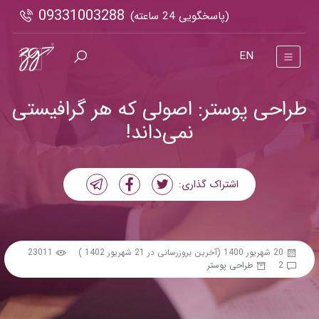
09331003288
(پاسخگویی 24 ساعته)
EN
طراحی پوستر: اصولی که هر گرافیستی
نمی‌داند!
اشتراک گذاری:
20 شهریور 1400
(آخرین بروزرسانی در 21 شهریور 1402 )
23011
2
طراحی پوستر