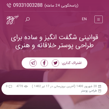
09331003288
(پاسخگویی 24 ساعته)
EN
قوانینی شگفت انگیز و ساده برای
طراحی پوستر خلاقانه و هنری
اشتراک گذاری:
20 شهریور 1400
(آخرین بروزرسانی در 17 تیر 1402 )
4770
0
طراحی پوستر