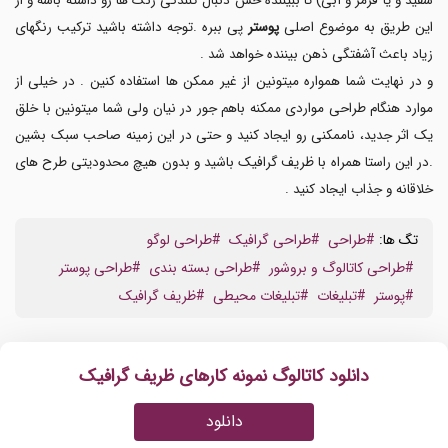
سفید و یا قرمز و آبی) تا ببیننده حس دنبال کنندگی رنگ ها رو داشته باشه و از
این طریق به موضوع اصلی
پوستر
پی ببره .توجه داشته باشید ترکیب رنگهای
زیاد باعث آشفتگی ذهن بیننده خواهد شد .
و در نهایت شما همواره میتونین از غیر ممکن ها استفاده کنین . در خیلی از
موارد هنگام طراحی مواردی ممکنه باهم جور در نیان ولی شما میتونین با خلق
یک اثر جدید، ناممکنی رو ایجاد کنید و حتی در این زمینه صاحب سبک بشین
.در این راستا همراه با ظریف گرافیک باشید و بدون هیچ محدودیتی طرح های
خلاقانه
و جذاب ایجاد کنید .
تگ ها:
#طراحی
#طراحی گرافیک
#طراحی لوگو
#طراحی کاتالوگ و بروشور
#طراحی بسته بندی
#طراحی پوستر
#پوستر
#تبلیغات
#تبلیغات محیطی
#ظریف گرافیک
دانلود کاتالوگ نمونه کارهای ظریف گرافیک
دانلود