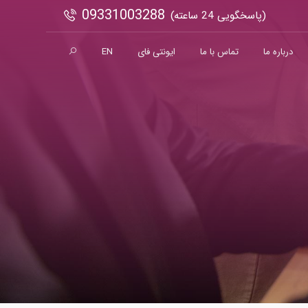
09331003288
(پاسخگویی 24 ساعته)
درباره ما
تماس با ما
ایونتی فای
EN