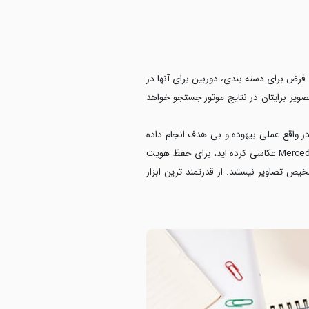
رض برای دسته بندی، دوربین برای آنها در
صویر برایتان در نتایج موتور جستجو خواهد
 در واقع عملی بیهوده و بی هدف انجام داده
اید. اولین گام برای سئو تصاویر، در نظر گرفتن نام مرتبط با عکس گرفته شده است. بعنوان مثال اگر شما از Mercedes AMG GT R Pro عکاسی کرده اید، برای حفظ هویت
اتومات قادر به تشخیص تصاویر نیستند. از قدرتمند ترین ابزار