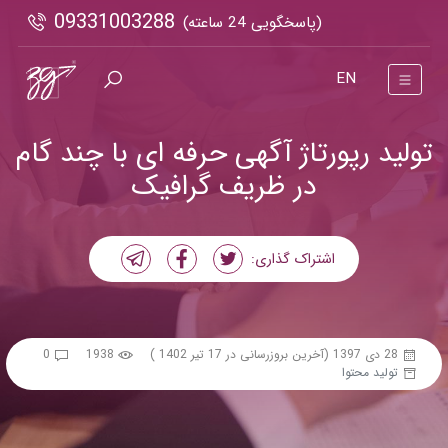
09331003288
(پاسخگویی 24 ساعته)
EN
تولید رپورتاژ آگهی حرفه ای با چند گام
در ظریف گرافیک
اشتراک گذاری:
28 دی 1397
(آخرین بروزرسانی در 17 تیر 1402 )
1938
0
تولید محتوا