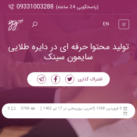
09331003288
(پاسخگویی 24 ساعته)
EN
تولید محتوا حرفه ای در دایره طلایی
سایمون سینک
اشتراک گذاری:
9 فروردین 1398
(آخرین بروزرسانی در 17 تیر 1402 )
2788
0