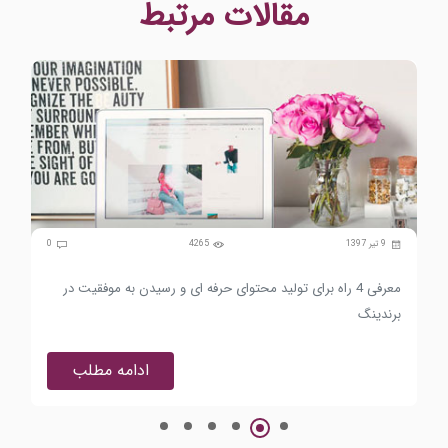
مقالات مرتبط
0
9 تیر 1397
4265
0
معرفی 4 راه برای تولید محتوای حرفه ای و رسیدن به موفقیت در
چگو
برندینگ
بهب
ادامه مطلب