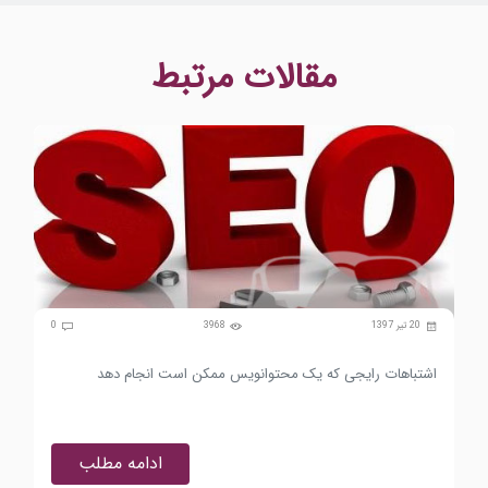
مقالات مرتبط
0
20 تیر 1397
3968
0
د
اشتباهات رایجی که یک محتوانویس ممکن است انجام دهد
arp
ادامه مطلب