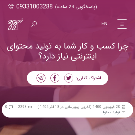
09331003288
(پاسخگویی 24 ساعته)
EN
چرا کسب و کار شما به تولید محتوای
اینترنتی نیاز دارد؟
اشتراک گذاری:
28 فروردین 1400
(آخرین بروزرسانی در 18 آذر 1402 )
2293
0
تولید محتوا