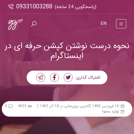
09331003288
(پاسخگویی 24 ساعته)
EN
نحوه درست نوشتن کپشن حرفه ای در
اینستاگرام
اشتراک گذاری:
16 فروردین 1400
(آخرین بروزرسانی در 18 آذر 1402 )
4023
0
تولید محتوا