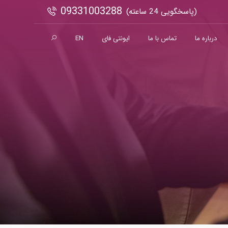
09331003288
(پاسخگویی 24 ساعته)
درباره ما
تماس با ما
ایونتی فای
EN