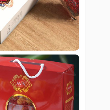
طراحی بسته بندی پک هدیه زعفران Divine Saffron - آمریکا