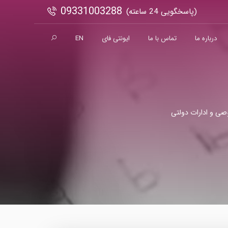
09331003288
(پاسخگویی 24 ساعته)
درباره ما
تماس با ما
ایونتی فای
EN
صی و ادارات دولتی