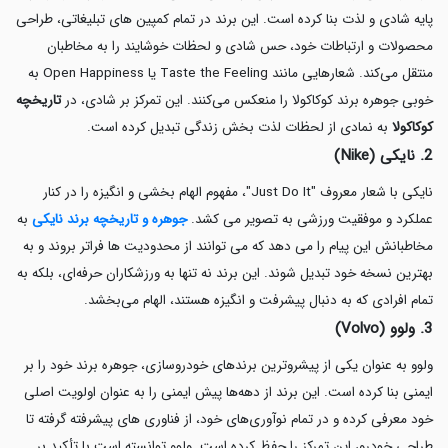
پایه شادی و لذت بنا کرده است. این برند در تمام کمپین های تبلیغاتی، طراحی
محصولات و ارتباطات خود، حس شادی و لحظات خوشایند را به مخاطبان
منتقل می‌کند. شعارهایی مانند Taste the Feeling یا Open Happiness به
خوبی جوهره برند کوکاکولا را منعکس می‌کنند. این تمرکز بر شادی، در
تاریخچه
کوکاکولا
به نمادی از لحظات لذت بخش زندگی تبدیل کرده است.
2. نایکی (Nike)
نایکی با شعار معروف "Just Do It"، مفهوم الهام بخشی و انگیزه را در کنار
عملکرد و موفقیت ورزشی به تصویر می کشد.
جوهره و تاریخچه برند نایکی
به
مخاطبانش این پیام را می دهد که می توانند از محدودیت ها فراتر بروند و به
بهترین نسخه خود تبدیل شوند. این برند نه تنها به ورزشکاران حرفه‌ای، بلکه به
تمام افرادی که به دنبال پیشرفت و انگیزه هستند، الهام می‌بخشد.
3. ولوو (Volvo)
ولوو به عنوان یکی از پیشروترین برندهای خودروسازی، جوهره برند خود را بر
ایمنی بنا کرده است. این برند از دهه‌ها پیش ایمنی را به عنوان اولویت اصلی
خود معرفی کرده و در تمام نوآوری‌های خود، از فناوری های پیشرفته گرفته تا
طراحی خودرو، این تمرکز را حفظ کرده است. ولوو توانسته است با تأکید بر