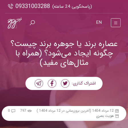
09331003288
(پاسخگویی 24 ساعته)
EN
عصاره برند یا جوهره برند چیست؟
چگونه ایجاد می‌شود؟ (همراه با
مثال‌های مفید)
اشتراک گذاری:
12 مرداد 1404
(آخرین بروزرسانی در 12 مرداد 1404 )
797
0
هویت بصری