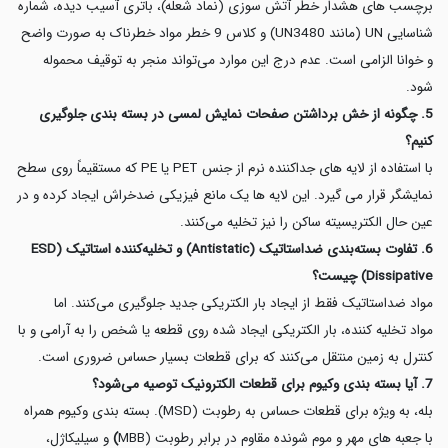
برچسب های هشدار خطر آتش سوزی (نماد شعله)، باتری آسیب دیده، شماره
شناسایی UN (مانند UN3480) و کلاس 9 خطر مواد خطرناک به صورت واضح
و خوانا الزامی است. عدم درج این موارد می‌تواند منجر به توقیف محموله
شود.
5. چگونه از خش برداشتن صفحات نمایش لمسی در بسته بندی جلوگیری
کنیم؟
با استفاده از لایه های جداکننده نرم از جنس PET یا PE که مستقیماً روی سطح
نمایشگر قرار می گیرد. این لایه ها یک مانع فیزیکی ضدخراش ایجاد کرده و در
عین حال الکتریسیته ساکن را نیز تخلیه می‌کنند.
6. تفاوت بسته‌بندی ضداستاتیک (Antistatic) و تخلیه‌کننده استاتیک (ESD
Dissipative) چیست؟
مواد ضداستاتیک فقط از ایجاد بار الکتریکی جدید جلوگیری می‌کنند. اما
مواد تخلیه کننده، بار الکتریکی ایجاد شده روی قطعه یا شخص را به آرامی و با
کنترل به زمین منتقل می‌کنند که برای قطعات بسیار حساس ضروری است.
7. آیا بسته بندی وکیوم برای قطعات الکترونیک توصیه می‌شود؟
بله، به ویژه برای قطعات حساس به رطوبت (MSD). بسته بندی وکیوم همراه
با جعبه های مهر و موم شونده مقاوم در برابر رطوبت (MBB
)
و سیلیکاژل،