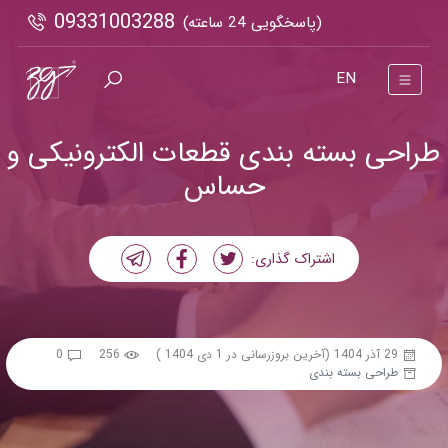
09331003288
(پاسخگویی 24 ساعته)
EN
طراحی بسته بندی قطعات الکترونیکی و
حساس
اشتراک گذاری:
29 آذر 1404
(آخرین بروزرسانی در 1 دی 1404 )
256
0
طراحی بسته بندی