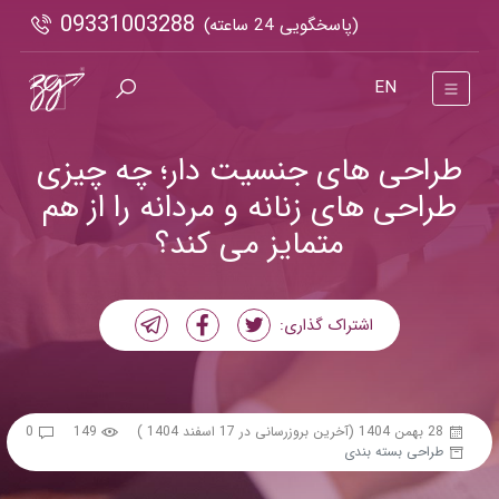
09331003288
(پاسخگویی 24 ساعته)
EN
طراحی های جنسیت دار؛ چه چیزی
طراحی های زنانه و مردانه را از هم
متمایز می کند؟
اشتراک گذاری:
28 بهمن 1404
(آخرین بروزرسانی در 17 اسفند 1404 )
149
0
طراحی بسته بندی