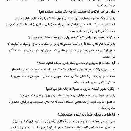
جلوگیری نماید.
برای طراحی لوگوی فراجنسیتی از چه رنگ هایی استفاده کنم؟
به جای رنگ های کلیشه‌ای، از پالت های زمینی، خنثی یا رنگ های دارای معنای
احساسی مشترک مانند: سبز (آرامش)، آبی (اعتماد) یا زرد (انرژی) استفاده کنید که برای
طیف گسترده‌ای از افراد جذاب است.
چگونه بسته‌بندی طراحی کنم که هم برای زنان جذاب باشد هم مردان؟
با ترکیب فرم های متعادل (ترکیب منحنی‌های نرم و خطوط واضح) و مواد با کیفیت که
حس لوکس و کاربردی بودن را همزمان منتقل کند، می‌توانید هر دو گروه را تحت تأثیر
قرار دهید.
آیا استفاده از صورتی در طراحی بسته بندی مردانه اشتباه است؟
خیر! امروزه
رنگ‌ها فراجنسیتی شده‌اند
. نکته کلیدی، استفاده هوشمندانه از سایه‌های
مختلف و ترکیب با رنگ‌های مکمل است. صورتی خامه‌ای یا مرجانی با خاکستری یا
مشکی ترکیبی مدرن ایجاد می‌کند.
چگونه بدون کلیشه سازی، محصولات زنانه طراحی کنیم؟
به جای تمرکز بر ظرافت افراطی، بر قدرت، استقلال و ویژگی های منحصربه‌فرد
محصول تأکید کنید. از نمادهایی استفاده کنید که به جای جنسیت، بر مزایای محصول
متمرکز باشند.
آیا طراحی مردانه حتماً باید تیره و خشن باشد؟
خیر. طراحی مردانه مدرن می‌تواند از رنگ‌های روشن ولی خنثی، تایپوگرافی تمیز و
مینیمال استفاده کند. کلید موفقیت، حفظ حس کارکردگرایی و اصالت بدون افراط در