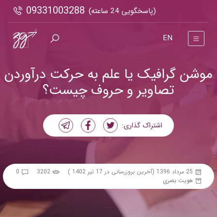
09331003288
(پاسخگویی 24 ساعته)
EN
موشن گرافیک یا علم به حرکت درآوردن
تصاویر و حروف چیست؟
اشتراک گذاری:
25 مرداد 1396
(آخرین بروزرسانی در 17 تیر 1402 )
3202
0
هویت بصری