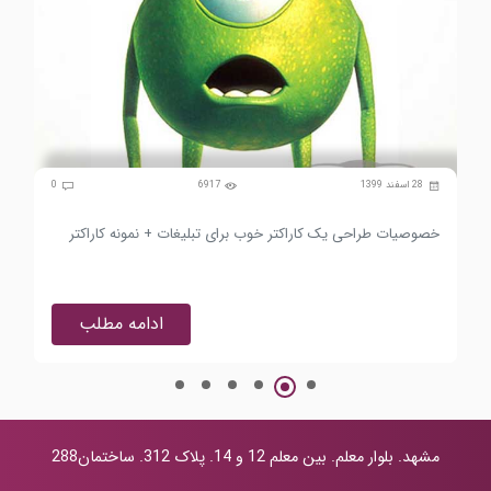
0
28 اسفند 1399
6917
0
خصوصیات طراحی یک کاراکتر خوب برای تبلیغات + نمونه کاراکتر
جای
ادامه مطلب
مشهد. بلوار معلم. بین معلم 12 و 14. پلاک 312. ساختمان288