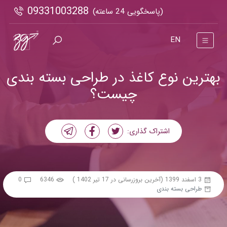
09331003288
(پاسخگویی 24 ساعته)
EN
بهترین نوع کاغذ در طراحی بسته بندی
چیست؟
اشتراک گذاری:
3 اسفند 1399
(آخرین بروزرسانی در 17 تیر 1402 )
6346
0
طراحی بسته بندی