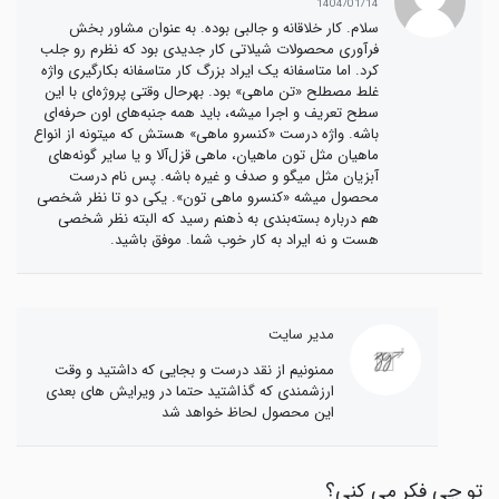
1404/01/14
سلام. کار خلاقانه و جالبی بوده. به عنوان مشاور بخش
فرآوری محصولات شیلاتی کار جدیدی بود که نظرم رو جلب
کرد. اما متاسفانه یک ایراد بزرگ کار متاسفانه بکارگیری واژه
غلط مصطلح «تن ماهی» بود. بهرحال وقتی پروژه‌ای با این
سطح تعریف و اجرا میشه، باید همه جنبه‌های اون حرفه‌ای
باشه. واژه درست «کنسرو ماهی» هستش که میتونه از انواع
ماهیان مثل تون ماهیان، ماهی قزل‌آلا و یا سایر گونه‌های
آبزیان مثل میگو و صدف و غیره باشه. پس نام درست
محصول میشه «کنسرو ماهی تون». یکی دو تا نظر شخصی
هم درباره بسته‌بندی به ذهنم رسید که البته نظر شخصی
هست و نه ایراد به کار خوب شما. موفق باشید.
مدیر سایت
ممنونیم از نقد درست و بجایی که داشتید و وقت
ارزشمندی که گذاشتید حتما در ویرایش های بعدی
این محصول لحاظ خواهد شد
تو چی فکر می کنی؟