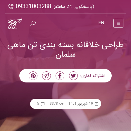
09331003288
(پاسخگویی 24 ساعته)
EN
طراحی خلاقانه بسته بندی تن ماهی
سلمان
اشتراک گذاری:
19 شهریور 1401
3378
5