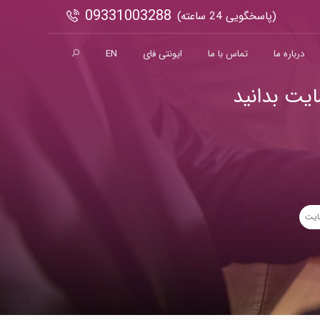
09331003288
(پاسخگویی 24 ساعته)
درباره ما
تماس با ما
ایونتی فای
EN
یت بدانید
ایت