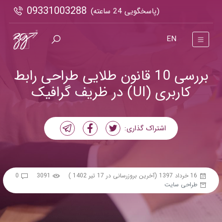
09331003288
(پاسخگویی 24 ساعته)
EN
بررسی 10 قانون طلایی طراحی رابط
کاربری (UI) در ظریف گرافیک
اشتراک گذاری:
16 خرداد 1397
(آخرین بروزرسانی در 17 تیر 1402 )
3091
0
طراحی سایت