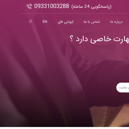
09331003288
(پاسخگویی 24 ساعته)
درباره ما
تماس با ما
ایونتی فای
EN
هارت خاصی دارد ؟
 سایت