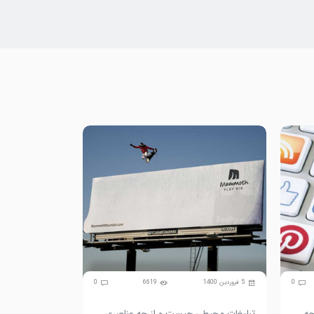
0
5 فروردین 1400
6619
0
3 اسفند 1399
چه
تبلیغات محیطی چیست و از چه عناصری
جایگاه و اهمی