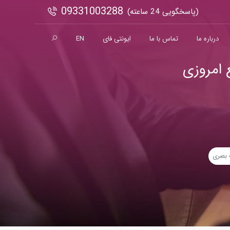
09331003288
(پاسخگویی 24 ساعته)
درباره ما
تماس با ما
ایونتی فای
EN
 امروزی
 بصری