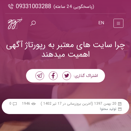
09331003288
(پاسخگویی 24 ساعته)
EN
چرا سایت های معتبر به رپورتاژ آگهی
اهمیت میدهند
اشتراک گذاری:
20 بهمن 1397
(آخرین بروزرسانی در 17 تیر 1402 )
1946
0
تولید محتوا