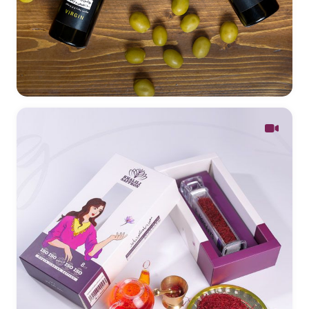
طراحی لیبل روغن زیتون دُرفک