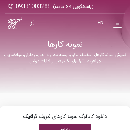
09331003288
(پاسخگویی 24 ساعته)
EN
نمونه کارها
نمایش نمونه کارهای مختلف لوگو و بسته بندی در حوزه زعفران، موادغذایی،
جواهرات، شرکتهای خصوصی و ادارات دولتی
دانلود کاتالوگ نمونه کارهای ظریف گرافیک
دانلود